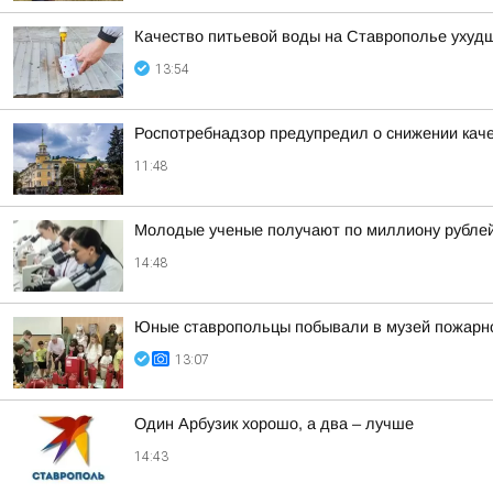
Качество питьевой воды на Ставрополье ухудш
13:54
Роспотребнадзор предупредил о снижении кач
11:48
Молодые ученые получают по миллиону рублей 
14:48
Юные ставропольцы побывали в музей пожарн
13:07
Один Арбузик хорошо, а два – лучше
14:43