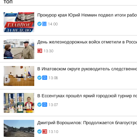
ТОП
Прокурор края Юрий Немкин подвел итоги рабо
14:00
День железнодорожных войск отметили в Росси
13:30
В Ипатовском округе руководитель следственн
13:08
В Ессентуках прошёл яркий городской турнир 
13:07
Дмитрий Ворошилов: Продолжается благоустрой
13:10