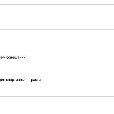
очем совещании
щие спортивные страсти