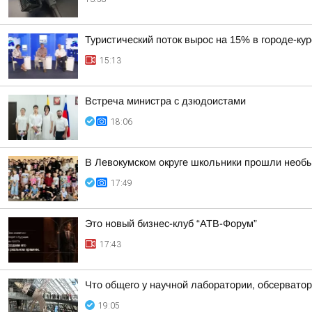
Туристический поток вырос на 15% в городе-ку
15:13
Встреча министра с дзюдоистами
18:06
В Левокумском округе школьники прошли необ
17:49
Это новый бизнес-клуб “АТВ-Форум”
17:43
Что общего у научной лаборатории, обсерватор
19:05