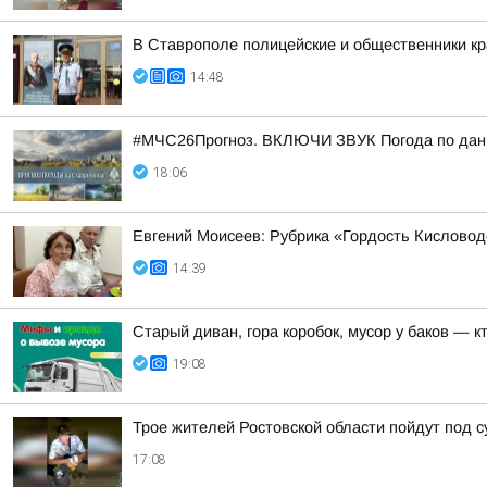
В Ставрополе полицейские и общественники кр
14:48
#МЧС26Прогноз. ВКЛЮЧИ ЗВУК Погода по данн
18:06
Евгений Моисеев: Рубрика «Гордость Кисловод
14:39
Старый диван, гора коробок, мусор у баков — к
19:08
Трое жителей Ростовской области пойдут под с
17:08