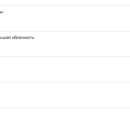
а»
льшая облачность