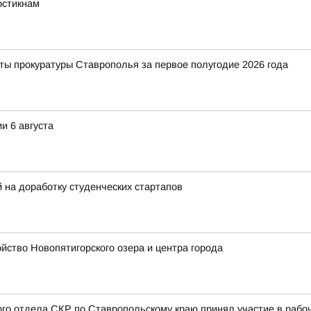
остикнам
ты прокуратуры Ставрополья за первое полугодие 2026 года
и 6 августа
на доработку студенческих стартапов
ство Новопятигорского озера и центра города
ого отдела СКР по Ставропольскому краю принял участие в раб