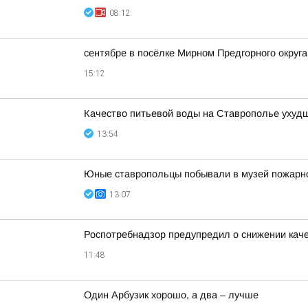
08:12
сентябре в посёлке Мирном Предгорного округ
15:12
Качество питьевой воды на Ставрополье ухудш
13:54
Юные ставропольцы побывали в музей пожарн
13:07
Роспотребнадзор предупредил о снижении кач
11:48
Один Арбузик хорошо, а два – лучше