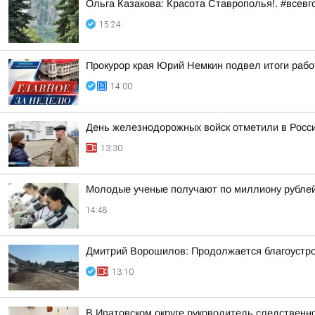
Ольга Казакова: Красота Ставрополья!. #всевг
15:24
Прокурор края Юрий Немкин подвел итоги рабо
14:00
День железнодорожных войск отметили в Росси
13:30
Молодые ученые получают по миллиону рублей 
14:48
Дмитрий Ворошилов: Продолжается благоустрой
13:10
В Ипатовском округе руководитель следственн