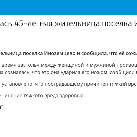
сь 45-летняя жительница поселка И
ельница поселка Иноземцево и сообщила, что её сожи
о время застолья между женщиной и мужчиной произоше
а созналась, что это она ударила его ножом, сообщили
 установлено, что пострадавшему причинен тяжкий вре
ичинение тяжкого вреда здоровью.
й"