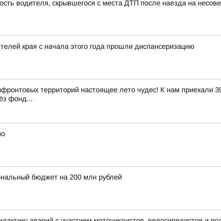
ость водителя, скрывшегося с места ДТП после наезда на несо
елей края с начала этого года прошли диспансеризацию
ифронтовых территорий настоящее лето чудес! К нам приехали 39
ёз фонд...
но
ональный бюджет на 200 млн рублей
лактику аварий с участием мотоциклистов, велосипедистов и по