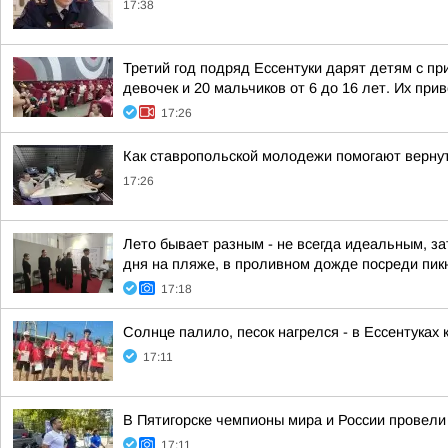
17:38
Третий год подряд Ессентуки дарят детям с пр
девочек и 20 мальчиков от 6 до 16 лет. Их прив
17:26
Как ставропольской молодежи помогают вернут
17:26
Лето бывает разным - не всегда идеальным, за
дня на пляже, в проливном дожде посреди пикн
17:18
Солнце палило, песок нагрелся - в Ессентуках 
17:11
В Пятигорске чемпионы мира и России провели 
17:11