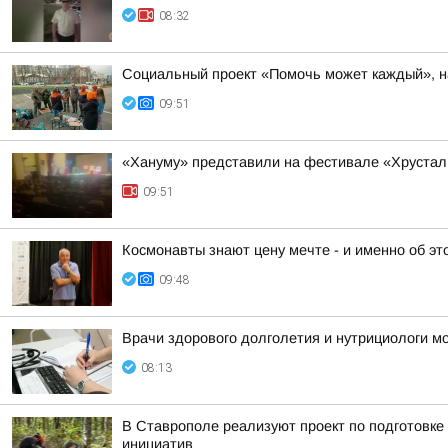
08:32
Социальный проект «Помочь может каждый», на
09:51
«Хануму» представили на фестивале «Хрустал
09:51
Космонавты знают цену мечте - и именно об э
09:48
Врачи здорового долголетия и нутрициологи мо
08:13
В Ставрополе реализуют проект по подготовке
инициатив