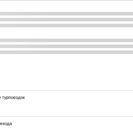
у турпоездок
шехода