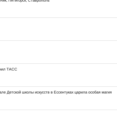
чик, Пятигорск, Ставрополь
снил ТАСС
е Детской школы искусств в Ессентуках царила особая магия