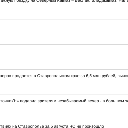
ажную поездку на Северный Кавказ – Беслан, Владикавказ, Наль
)
йнеров продается в Ставропольском крае за 6,5 млн рублей, выя
очникЪ» подарил зрителям незабываемый вечер - в большом зал
ствиях на Ставрополье за 5 августа ЧС не произошло