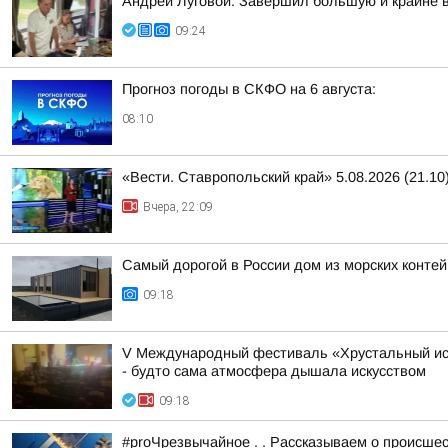
Андрей Луговой: Завершил большую и крайне в
09:24
Прогноз погоды в СКФО на 6 августа:
08:10
«Вести. Ставропольский край» 5.08.2026 (21.10
Вчера, 22:09
Самый дорогой в России дом из морских конте
09:18
V Международный фестиваль «Хрустальный ист
- будто сама атмосфера дышала искусством
09:18
#proЧрезвычайное . . Рассказываем о происше