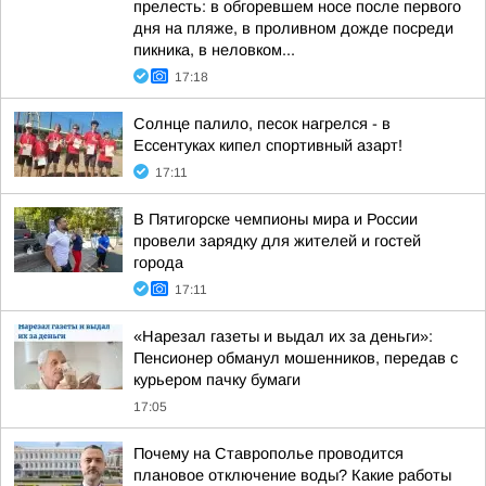
прелесть: в обгоревшем носе после первого
дня на пляже, в проливном дожде посреди
пикника, в неловком...
17:18
Солнце палило, песок нагрелся - в
Ессентуках кипел спортивный азарт!
17:11
В Пятигорске чемпионы мира и России
провели зарядку для жителей и гостей
города
17:11
«Нарезал газеты и выдал их за деньги»:
Пенсионер обманул мошенников, передав с
курьером пачку бумаги
17:05
Почему на Ставрополье проводится
плановое отключение воды? Какие работы