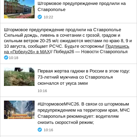
Штормовое предупреждение продлили на
Ставрополье
10:22
Штормовое предупреждение продлили на Ставрополье
Сильный дождь, ливень в сочетании с грозой, градом и
сильным ветром 20-25 м/с ожидаются местами по краю 8, 9 и
10 августа, сообщает РСЧС. Будьте осторожны!
Подпишись
на «Победу26» в MAX
//
Победа26 — Новости Ставрополья
10:18
Первая жертва гадюки в России в этом году:
73-летний мужчина со Ставрополья
скончался от укуса змеи
10:16
#ШтормовоеМЧС26. В связи со штормовым
предупреждением на территории края, МЧС
Ставрополья рекомендует: водителям
снизить скоростной режим;
10:16