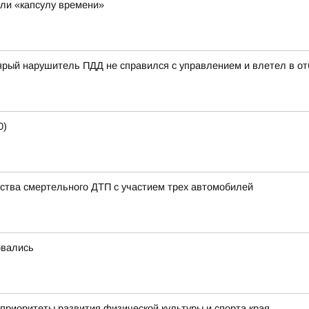
ли «капсулу времени»
ый нарушитель ПДД не справился с управлением и влетел в отб
0)
ства смертельного ДТП с участием трех автомобилей
овались
приоритеты развития физической культуры и спорта края