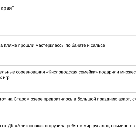
 края"
На пляже прошли мастерклассы по бачате и сальсе
ельные соревнования «Кисловодская семейка» подарили множест
х игр
то» на Старом озере превратилось в большой праздник: азарт, 
 от ДК «Аликоновка» погрузила ребят в мир русалок, осьминогов