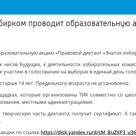
збирком проводит образовательную 
бразовательную акцию «Правовой диктант «Знаток изби
ом числе будущих, к деятельности избирательных коми
к участию в голосовании на выборах в единый день голо
тарше 14 лет. Предельного возраста не установлено.
площадках, которые организованы ТИК совместно со ш
зования, местными администрациями.
 творческую часть диктанта, получит сертификат. А т
.
акции по ссылке
https://disk.yandex.ru/d/sM_BuZXP3_u3