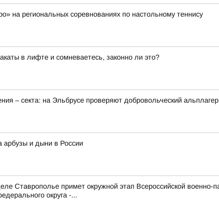
о» на региональных соревнованиях по настольному теннису
каты в лифте и сомневаетесь, законно ли это?
ения – секта: на Эльбрусе проверяют добровольческий альплагер
а арбузы и дыни в России
е Ставрополье примет окружной этап Всероссийской военно-патр
дерального округа -...