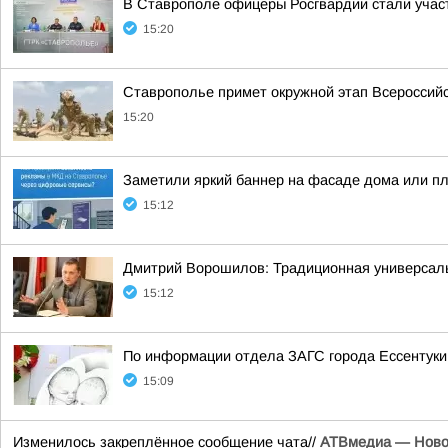
В Ставрополе офицеры Росгвардии стали учас
15:20
Ставрополье примет окружной этап Всероссийс
15:20
Заметили яркий баннер на фасаде дома или пл
15:12
Дмитрий Ворошилов: Традиционная универсальн
15:12
По информации отдела ЗАГС города Ессентуки,
15:09
Изменилось закреплённое сообщение чата//
АТВмедиа — Новос