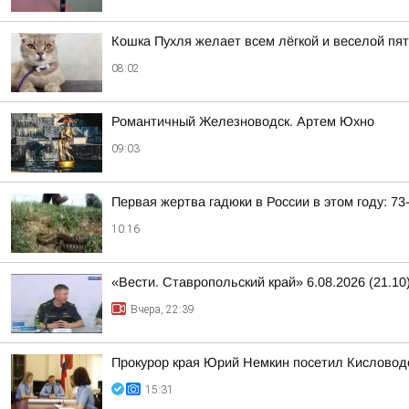
Кошка Пухля желает всем лёгкой и веселой пя
08:02
Романтичный Железноводск. Артем Юхно
09:03
Первая жертва гадюки в России в этом году: 7
10:16
«Вести. Ставропольский край» 6.08.2026 (21.10
Вчера, 22:39
Прокурор края Юрий Немкин посетил Кисловодс
15:31