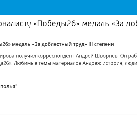
налисту «Победы26» медаль «За добл
6» медаль «За доблестный труд» III степени
ирова получил корреспондент Андрей Шворнев. Он рабо
да26». Любимые темы материалов Андрея: история, люди 
ополья"