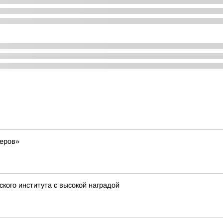
деров»
кого института с высокой наградой