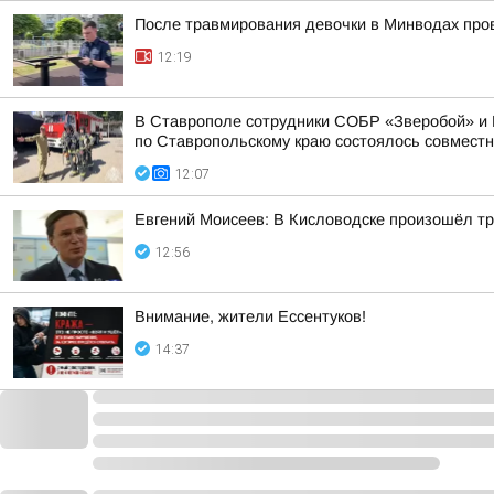
После травмирования девочки в Минводах про
12:19
В Ставрополе сотрудники СОБР «Зверобой» и 
по Ставропольскому краю состоялось совместно
12:07
Евгений Моисеев: В Кисловодске произошёл тр
12:56
Внимание, жители Ессентуков!
14:37