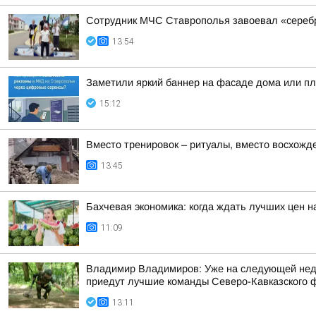
Сотрудник МЧС Ставрополья завоевал «серебр
13:54
Заметили яркий баннер на фасаде дома или пла
15:12
Вместо тренировок – ритуалы, вместо восхожд
13:45
Бахчевая экономика: когда ждать лучших цен н
11:09
Владимир Владимиров: Уже на следующей недел
приедут лучшие команды Северо-Кавказского фе
13:11