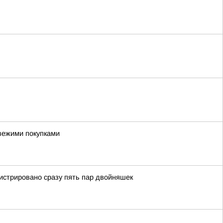
я
вежими покупками
истрировано сразу пять пар двойняшек