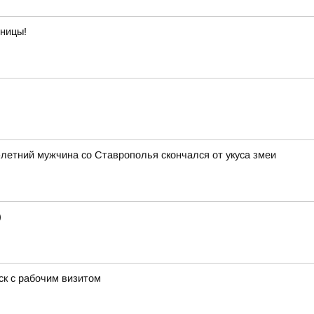
тницы!
3-летний мужчина со Ставрополья скончался от укуса змеи
)
к с рабочим визитом