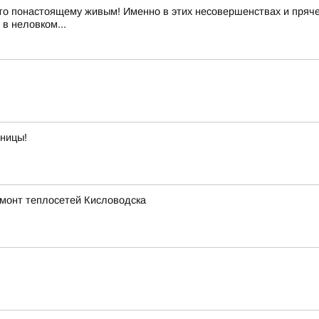
то понастоящему живым! Именно в этих несовершенствах и пряче
в неловком...
тницы!
емонт теплосетей Кисловодска