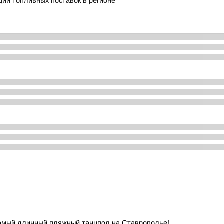
ии топливных поставок в регионе
самый длинный пляжный танцпол на Ставрополье!