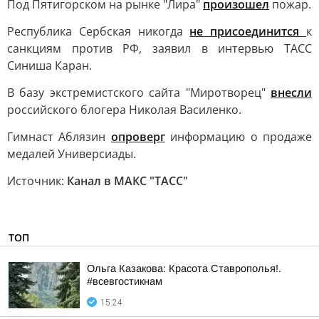
Под Пятигорском на рынке "Лира"
произошел
пожар.
Республика Сербская никогда
не присоединится
к
санкциям против РФ, заявил в интервью ТАСС
Синиша Каран.
В базу экстремистского сайта "Миротворец"
внесли
российского блогера Николая Василенко.
Гимнаст Аблязин
опроверг
информацию о продаже
медалей Универсиады.
Источник:
Канал в МАКС "ТАСС"
ТОП
Ольга Казакова: Красота Ставрополья!.
#всевгостикнам
15:24