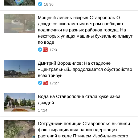
18:30
Мощный ливень накрыл Ставрополь О
дожде со шквалистым ветром сообщают
подписчики из разных районов города. На
некоторых улицах машины буквально плывут
по воде
17:31
Дмитрий Ворошилов: На стадионе
«Центральный» продолжается обустройство
всех трибун
17:27
Вода на Ставрополье стала хуже из-за
дождей
17:24
Сотрудники полиции Ставрополья выявили
факт выращивания наркосодержащих
растений в селе Птичьем Изобильненского