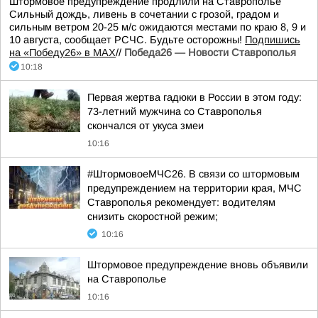
Штормовое предупреждение продлили на Ставрополье
Сильный дождь, ливень в сочетании с грозой, градом и
сильным ветром 20-25 м/с ожидаются местами по краю 8, 9 и
10 августа, сообщает РСЧС. Будьте осторожны!
Подпишись
на «Победу26» в MAX
//
Победа26 — Новости Ставрополья
10:18
Первая жертва гадюки в России в этом году:
73-летний мужчина со Ставрополья
скончался от укуса змеи
10:16
#ШтормовоеМЧС26. В связи со штормовым
предупреждением на территории края, МЧС
Ставрополья рекомендует: водителям
снизить скоростной режим;
10:16
Штормовое предупреждение вновь объявили
на Ставрополье
10:16