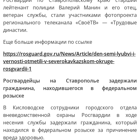
Росгвардии по Ставропольскому краю старший
лейтенант полиции Валерий Манин и его отец,
ветеран службы, стали участниками фотопроекта
регионального телеканала «СвоёТВ» — «Трудовые
династии.
Еще больше информации по ссылке
https://rosguard.gov.ru/News/Article/den-semi-lyubvi-i-
vernosti-otmetili-v-severokavkazskom-okruge-
rosgvardii-1
Росгвардейцы на Ставрополье задержали
гражданина, находившегося в федеральном
розыске
В Кисловодске сотрудники городского отдела
вневедомственной охраны Росгвардии в ходе
несения службы задержали гражданина, который
находился в федеральном розыске за причинение
вреда здоровью.