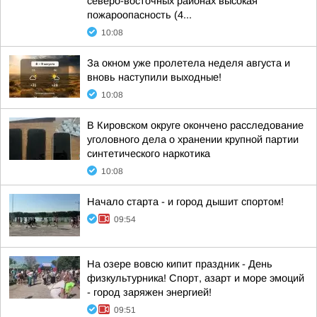
северо-восточных районах высокая
пожароопасность (4...
10:08
За окном уже пролетела неделя августа и
вновь наступили выходные!
10:08
В Кировском округе окончено расследование
уголовного дела о хранении крупной партии
синтетического наркотика
10:08
Начало старта - и город дышит спортом!
09:54
На озере вовсю кипит праздник - День
физкультурника! Спорт, азарт и море эмоций
- город заряжен энергией!
09:51