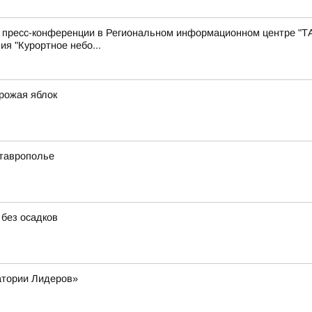
с пресс-конференции в Региональном информационном центре "Т
ия "Курортное небо...
урожая яблок
Ставрополье
 без осадков
атории Лидеров»