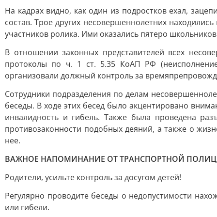
На кадрах видно, как один из подростков ехал, заце
состав. Трое других несовершеннолетних находились
участников ролика. Ими оказались пятеро школьников 
В отношении законных представителей всех несове
протоколы по ч. 1 ст. 5.35 КоАП РФ (неисполнен
организовали должный контроль за времяпрепровожде
Сотрудники подразделения по делам несовершеннол
беседы. В ходе этих бесед было акцентировано внима
инвалидность и гибель. Также была проведена раз
противозаконности подобных деяний, а также о жиз
нее.
ВАЖНОЕ НАПОМИНАНИЕ ОТ ТРАНСПОРТНОЙ ПОЛИ
Родители, усильте контроль за досугом детей!
Регулярно проводите беседы о недопустимости нахо
или гибели.