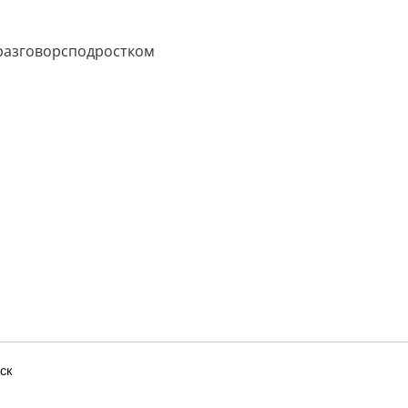
разговорсподростком
ск