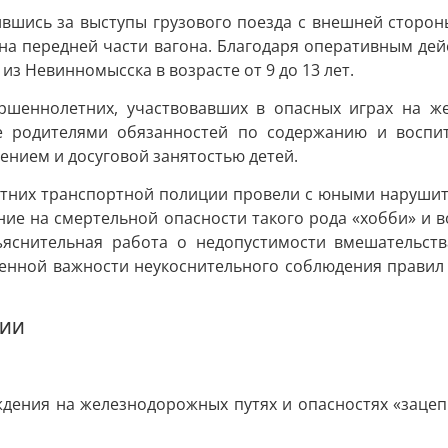
пившись за выступы грузового поезда с внешней сторон
 на передней части вагона. Благодаря оперативным дей
из Невинномысска в возрасте от 9 до 13 лет.
ршеннолетних, участвовавших в опасных играх на ж
ие родителями обязанностей по содержанию и воспит
нием и досуговой занятостью детей.
етних транспортной полиции провели с юными нарушит
ние на смертельной опасности такого рода «хобби» и 
ъяснительная работа о недопустимости вмешательств
ненной важности неукоснительного соблюдения правил 
ЦИИ
ждения на железнодорожных путях и опасностях «зацеп