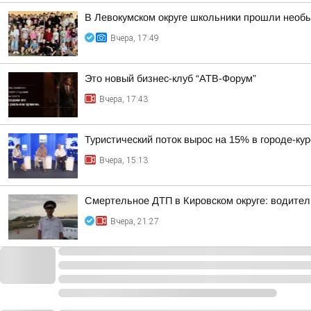
В Левокумском округе школьники прошли необ
Вчера, 17:49
Это новый бизнес-клуб “АТВ-Форум”
Вчера, 17:43
Туристический поток вырос на 15% в городе-ку
Вчера, 15:13
Смертельное ДТП в Кировском округе: водител
Вчера, 21:27