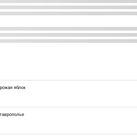
урожая яблок
Ставрополье