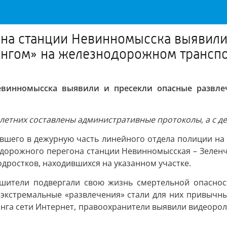
 на станции Невинномысска выявили
ингом» на железнодорожном трансп
евинномысска выявили и пресекли опасные развлеч
етних составлены административные протоколы, а с д
вшего в дежурную часть линейного отдела полиции на
одорожного перегона станции Невинномысская – Зелен
дростков, находившихся на указанном участке.
ушители подвергали свою жизнь смертельной опасно
 экстремальные «развлечения» стали для них привычн
нга сети Интернет, правоохранители выявили видеорол