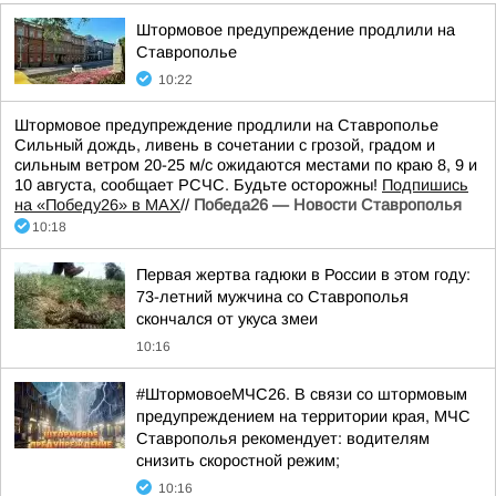
Штормовое предупреждение продлили на
Ставрополье
10:22
Штормовое предупреждение продлили на Ставрополье
Сильный дождь, ливень в сочетании с грозой, градом и
сильным ветром 20-25 м/с ожидаются местами по краю 8, 9 и
10 августа, сообщает РСЧС. Будьте осторожны!
Подпишись
на «Победу26» в MAX
//
Победа26 — Новости Ставрополья
10:18
Первая жертва гадюки в России в этом году:
73-летний мужчина со Ставрополья
скончался от укуса змеи
10:16
#ШтормовоеМЧС26. В связи со штормовым
предупреждением на территории края, МЧС
Ставрополья рекомендует: водителям
снизить скоростной режим;
10:16