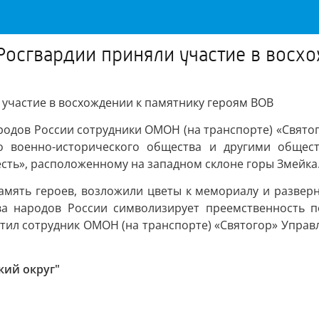
осгвардии приняли участие в восх
участие в восхождении к памятнику героям ВОВ
ародов России сотрудники ОМОН (на транспорте) «Свят
го военно-исторического общества и другими общес
сть», расположенному на западном склоне горы Змейка
мять героев, возложили цветы к мемориалу и разверн
ва народов России символизирует преемственность 
етил сотрудник ОМОН (на транспорте) «Святогор» Управ
кий округ"