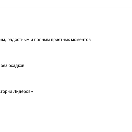
)
плым, радостным и полным приятных моментов
 без осадков
атории Лидеров»