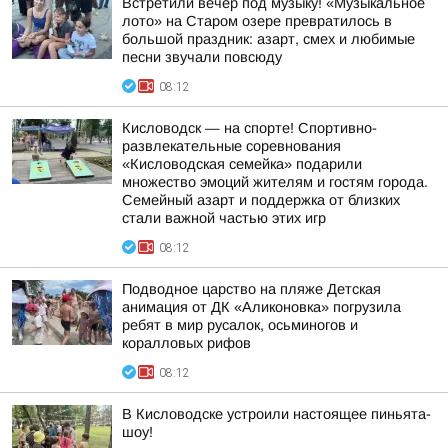
Встретили вечер под музыку! «Музыкальное
лото» на Старом озере превратилось в
большой праздник: азарт, смех и любимые
песни звучали повсюду
08:12
Кисловодск — на спорте! Спортивно-
развлекательные соревнования
«Кисловодская семейка» подарили
множество эмоций жителям и гостям города.
Семейный азарт и поддержка от близких
стали важной частью этих игр
08:12
Подводное царство на пляже Детская
анимация от ДК «Аликоновка» погрузила
ребят в мир русалок, осьминогов и
коралловых рифов
08:12
В Кисловодске устроили настоящее пиньята-
шоу!