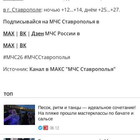
в г. Ставрополе
: ночью +12…+14, днём +25…+27.
Подписывайся на МЧС Ставрополья в
MAX
|
ВК
|
Дзен
МЧС России в
MAX
|
ВК
#МЧС26 #МЧССтаврополья
Источник:
Канал в МАКС "МЧС Ставрополья"
ТОП
Песок, ритм и танцы — идеальное сочетание!
На пляже прошли мастерклассы по бачате и
сальсе
08:12