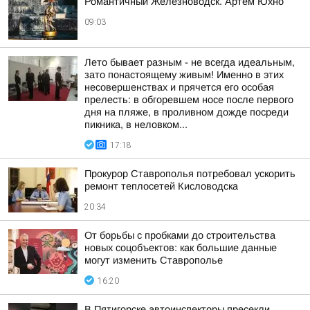
Романтичный Железноводск. Артем Юхно
09:03
Лето бывает разным - не всегда идеальным,
зато понастоящему живым! Именно в этих
несовершенствах и прячется его особая
прелесть: в обгоревшем носе после первого
дня на пляже, в проливном дожде посреди
пикника, в неловком...
17:18
Прокурор Ставрополья потребовал ускорить
ремонт теплосетей Кисловодска
20:34
От борьбы с пробками до строительства
новых соцобъектов: как большие данные
могут изменить Ставрополье
16:20
В Пятигорске автоинспекторы пресекли