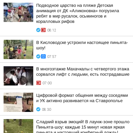
Подводное царство на пляже Детская
анимация от ДК «Аликоновка» погрузила
ребят в мир русалок, осьминогов и
коралловых рифов
08:12
В Кисловодске устроили настоящее пиньята-
шоу!
07:57
В многоэтажке Махачкалы с четвертого этажа
сорвался лифт с людьми, есть пострадавшие
07:00
Цифровой формат общения между соседями
и УК активно развивается на Ставрополье
08:30
Сладкий взрыв эмоций! В лаунж-зоне прошло
Пиньята-шоу: каждые 15 минут новая яркая
пиньята и настоящий конфетный дождь!