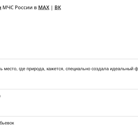
н
МЧС России в
MAX
|
ВК
сть место, где природа, кажется, специально создала идеальный 
)
бьевок