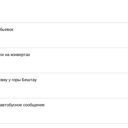
бьевок
и на конвертах
вку у горы Бештау
 автобусное сообщение