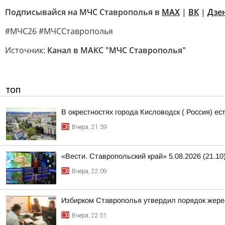
Подписывайся на МЧС Ставрополья в
MAX
|
ВК
|
Дзе
#МЧС26 #МЧССтаврополья
Источник:
Канал в МАКС "МЧС Ставрополья"
ТОП
В окрестностях города Кисловодск ( Россия) е
Вчера, 21:39
«Вести. Ставропольский край» 5.08.2026 (21.10
Вчера, 22:09
Избирком Ставрополья утвердил порядок жере
Вчера, 22:51