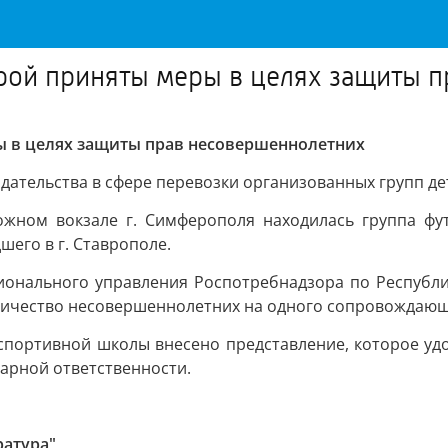
рой приняты меры в целях защиты 
ы в целях защиты прав несовершеннолетних
дательства в сфере перевозки организованных групп 
ожном вокзале г. Симферополя находилась группа фу
его в г. Ставрополе.
гионального управления Роспотребнадзора по Республ
личество несовершеннолетних на одного сопровождающе
 спортивной школы внесено представление, которое у
арной ответственности.
ратура"