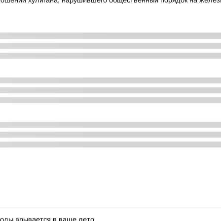
тношении хулигана, нарушившего общественный порядок на желе
воды врывается в ваше лето