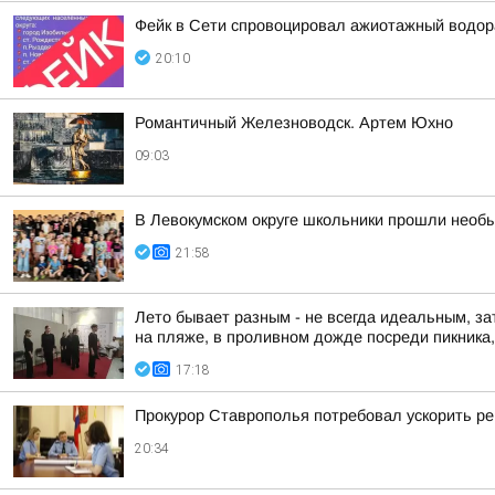
Фейк в Сети спровоцировал ажиотажный водор
20:10
Романтичный Железноводск. Артем Юхно
09:03
В Левокумском округе школьники прошли необ
21:58
Лето бывает разным - не всегда идеальным, за
на пляже, в проливном дожде посреди пикника, 
17:18
Прокурор Ставрополья потребовал ускорить р
20:34