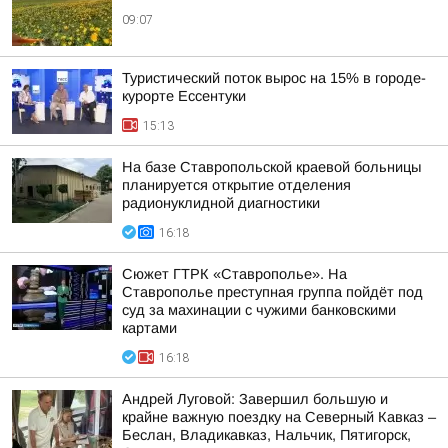
09:07
Туристический поток вырос на 15% в городе-
курорте Ессентуки
15:13
На базе Ставропольской краевой больницы
планируется открытие отделения
радионуклидной диагностики
16:18
Сюжет ГТРК «Ставрополье». На
Ставрополье преступная группа пойдёт под
суд за махинации с чужими банковскими
картами
16:18
Андрей Луговой: Завершил большую и
крайне важную поездку на Северный Кавказ –
Беслан, Владикавказ, Нальчик, Пятигорск,