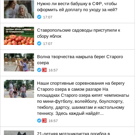
Нужно ли вести бабушку в СФР, чтобы
оформить ей доплату по уходу за ней?
17:07
Ставропольские садоводы приступили к
сбору яблок
17:07
Волна творчества накрыла берег Старого
озера
16:57
Наши спортивные соревнования на берегу
Старого озера в самом разгаре На
площадках Старого озера кипят чемпионаты
по мини-футболу, волейболу, боулспорту,
текболу, дартсу, шахматам и настольному
теннису. Здесь каждый найдёт...
16:57
21-летняя мотоциклистка погибла в