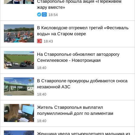
Ставрополье прошла акция «Переживем
жару вместе»
18:54
В Кисловодске отгремел третий «Фестиваль
воды» на Старом озере
18:43
На Ставрополье обновляют автодорогу
Сенгилеевское - Новотроицкая
18:40
В Ставрополе прокуроры добиваются сноса
незаконной АЗС
18:40
Житель Ставрополья выплатил
полумиллионный долг по алиментам
18:40
Женщина увела четырехлетнего мальчика из