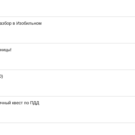
азбор в Изобильном
тницы!
0)
ычный квест по ПДД