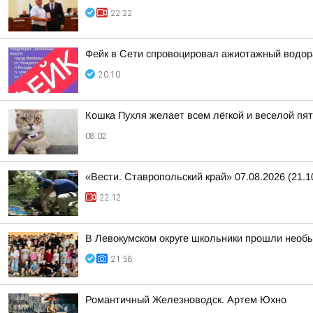
22:22
Фейк в Сети спровоцировал ажиотажный водор
20:10
Кошка Пухля желает всем лёгкой и веселой пя
08:02
«Вести. Ставропольский край» 07.08.2026 (21.1
22:12
В Левокумском округе школьники прошли необ
21:58
Романтичный Железноводск. Артем Юхно