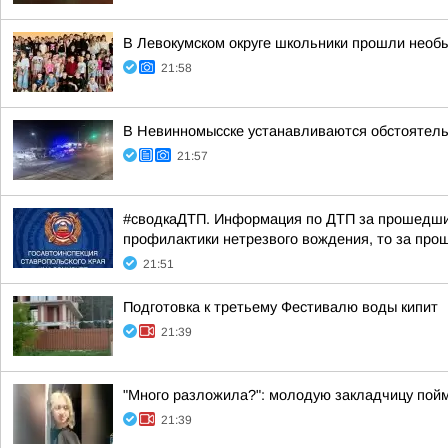
В Левокумском округе школьники прошли необ
21:58
В Невинномысске устанавливаются обстоятель
21:57
#сводкаДТП. Информация по ДТП за прошедшие 
профилактики нетрезвого вождения, то за прош
21:51
Подготовка к третьему Фестивалю воды кипит
21:39
"Много разложила?": молодую закладчицу пойм
21:39