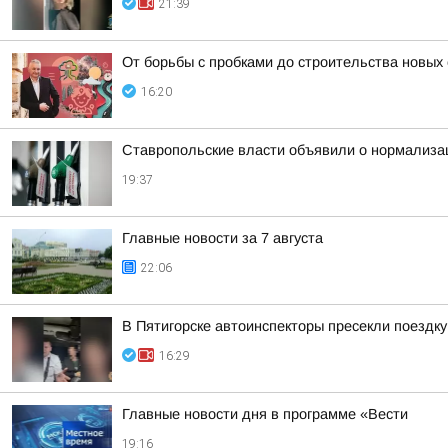
21:39
От борьбы с пробками до строительства новых
16:20
Ставропольские власти объявили о нормализац
19:37
Главные новости за 7 августа
22:06
В Пятигорске автоинспекторы пресекли поездк
16:29
Главные новости дня в программе «Вести
19:16