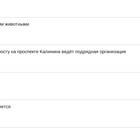
ми животными
осту на проспекте Калинина ведёт подрядная организация
яется