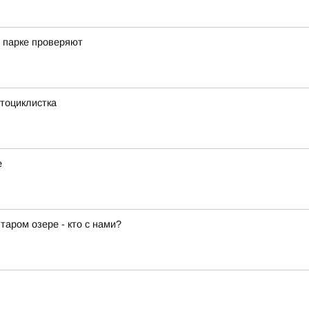
 парке проверяют
тоциклистка
е
аром озере - кто с нами?