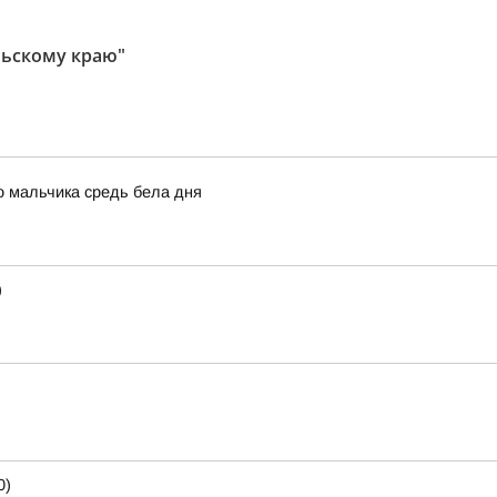
льскому краю"
о мальчика средь бела дня
)
0)