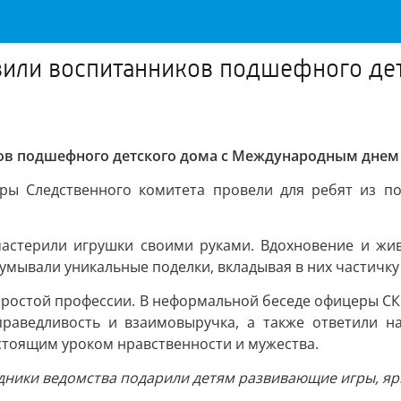
вили воспитанников подшефного д
ов подшефного детского дома с Международным днем
ры Следственного комитета провели для ребят из п
астерили игрушки своими руками. Вдохновение и жив
думывали уникальные поделки, вкладывая в них частичку
непростой профессии. В неформальной беседе офицеры СК
справедливость и взаимовыручка, а также ответили 
астоящим уроком нравственности и мужества.
удники ведомства подарили детям развивающие игры, яр