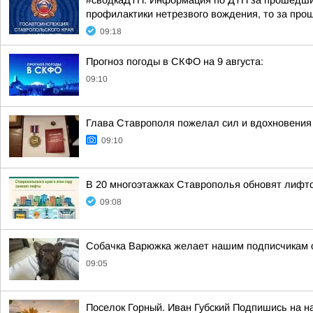
#сводкаДТП. Информация по ДТП за прошедшие 
профилактики нетрезвого вождения, то за прош
09:18
Прогноз погоды в СКФО на 9 августа:
09:10
Глава Ставрополя пожелал сил и вдохновения
09:10
В 20 многоэтажках Ставрополья обновят лифт
09:08
Собачка Варюжка желает нашим подписчикам от
09:05
Поселок Горный. Иван Губский Подпишись на н