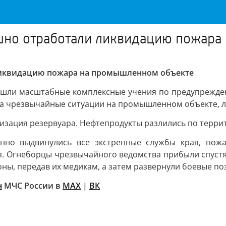
шно отработали ликвидацию пожара
ликвидацию пожара на промышленном объекте
ошли масштабные комплексные учения по предупреждени
на чрезвычайные ситуации на промышленном объекте, л
тизация резервуара. Нефтепродукты разлились по террит
нно выдвинулись все экстренные службы края, пожа
я. Огнеборцы чрезвычайного ведомства прибыли спустя
ны, передав их медикам, а затем развернули боевые п
н
МЧС России в
MAX
|
ВК