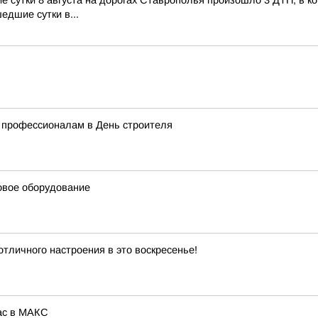
сутки 8 августа на дорогах Ставрополья произошло 3 ДТП, в кот
едшие сутки в...
 профессионалам в День строителя
овое оборудование
личного настроения в это воскресенье!
ас в МАКС