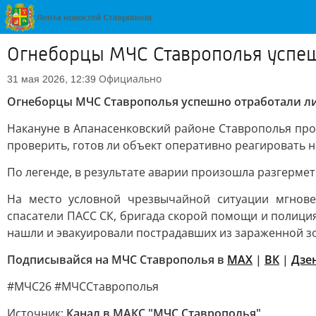
Огнеборцы МЧС Ставрополья успе
Официально
31 мая 2026, 12:39
Огнеборцы МЧС Ставрополья успешно отработали 
Накануне в Апанасенковский районе Ставрополья пр
проверить, готов ли объект оперативно реагировать 
По легенде, в результате аварии произошла разгерме
На место условной чрезвычайной ситуации мгнове
спасатели ПАСС СК, бригада скорой помощи и полици
нашли и эвакуировали пострадавших из зараженной зо
Подписывайся на МЧС Ставрополья в
MAX
|
ВК
|
Дзе
#МЧС26 #МЧССтаврополья
Источник:
Канал в МАКС "МЧС Ставрополья"