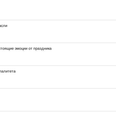
асли
стоящие эмоции от праздника
ипалитета