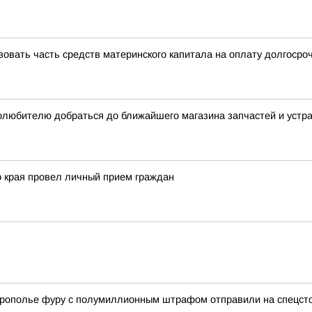
овать часть средств материнского капитала на оплату долгосро
олюбителю добраться до ближайшего магазина запчастей и устр
 края провел личный прием граждан
врополье фуру с полумиллионным штрафом отправили на спецст