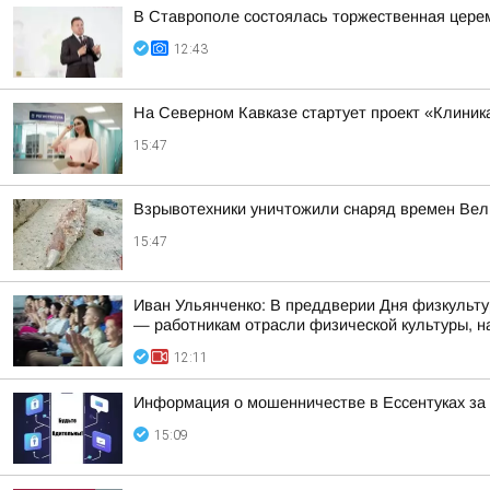
В Ставрополе состоялась торжественная цере
12:43
На Северном Кавказе стартует проект «Клиника
15:47
Взрывотехники уничтожили снаряд времен Вел
15:47
Иван Ульянченко: В преддверии Дня физкульту
— работникам отрасли физической культуры, на
12:11
Информация о мошенничестве в Ессентуках з
15:09