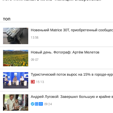
ТОП
Новенький Matrice 30T, приобретенный сообщ
13:58
Новый день. Фотограф: Артём Мелетов
09:07
Туристический поток вырос на 15% в городе-ку
15:13
Андрей Луговой: Завершил большую и крайне в
09:24