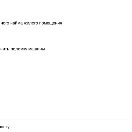
чного найма жилого помещения
анить поломку машины
оянку