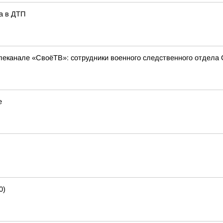
а в ДТП
еканале «СвоёТВ»: сотрудники военного следственного отдела 
е
0)