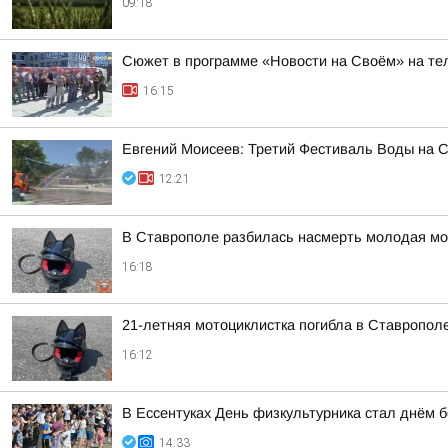
09:18
Сюжет в программе «Новости на Своём» на тел
16:15
Евгений Моисеев: Третий Фестиваль Воды на Ст
12:21
В Ставрополе разбилась насмерть молодая мо
16:18
21-летняя мотоциклистка погибла в Ставропол
16:12
В Ессентуках День физкультурника стал днём б
14:33