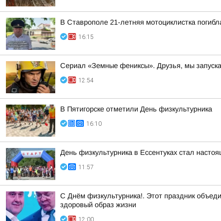
В Ставрополе 21-летняя мотоциклистка погибл
16:15
Сериал «Земные фениксы». Друзья, мы запуск
12:54
В Пятигорске отметили День физкультурника
16:10
День физкультурника в Ессентуках стал насто
11:57
С Днём физкультурника!. Этот праздник объеди
здоровый образ жизни
12:00