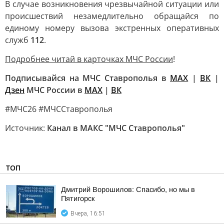
В случае возникновения чрезвычайной ситуации или
происшествий незамедлительно обращайся по
единому номеру вызова экстренных оперативных
служб
112
.
Подробнее читай в карточках МЧС России
!
Подписывайся на МЧС Ставрополья в
MAX
|
ВК
|
Дзен
МЧС России в
MAX
|
ВК
#МЧС26 #МЧССтаврополья
Источник:
Канал в МАКС "МЧС Ставрополья"
ТОП
Дмитрий Ворошилов: Спасибо, но мы в
Пятигорск
Вчера, 16:51