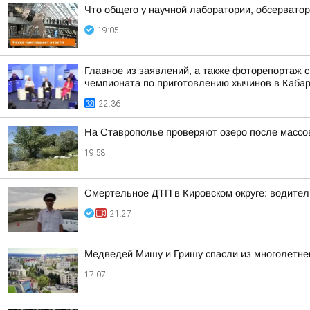
Что общего у научной лаборатории, обсерватор
19:05
Главное из заявлений, а также фоторепортаж 
чемпионата по приготовлению хычинов в Кабар
22:36
На Ставрополье проверяют озеро после массо
19:58
Смертельное ДТП в Кировском округе: водител
21:27
Медведей Мишу и Гришу спасли из многолетнег
17:07