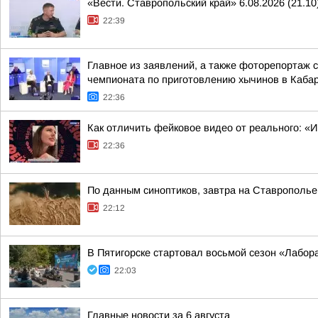
«Вести. Ставропольский край» 6.08.2026 (21.10
22:39
Главное из заявлений, а также фоторепортаж 
чемпионата по приготовлению хычинов в Кабар
22:36
Как отличить фейковое видео от реального: «
22:36
По данным синоптиков, завтра на Ставрополье
22:12
В Пятигорске стартовал восьмой сезон «Лабор
22:03
Главные новости за 6 августа