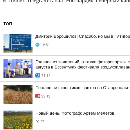
Источник:
Telegram-канал "Росгвардия. Северный Кав
ТОП
Дмитрий Ворошилов: Спасибо, но мы в Пятигор
16:51
Главное из заявлений, а также фоторепортаж 
августа в Ессентуках фестиваля воздухоплаван
21:15
По данным синоптиков, завтра на Ставрополье
22:12
Новый день. Фотограф: Артём Мелетов
09:07