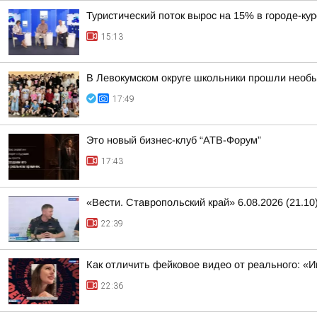
Туристический поток вырос на 15% в городе-ку
15:13
В Левокумском округе школьники прошли необ
17:49
Это новый бизнес-клуб “АТВ-Форум”
17:43
«Вести. Ставропольский край» 6.08.2026 (21.10
22:39
Как отличить фейковое видео от реального: «И
22:36