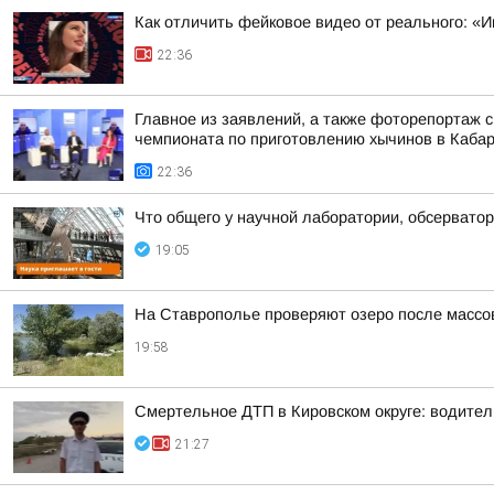
Как отличить фейковое видео от реального: «И
22:36
Главное из заявлений, а также фоторепортаж 
чемпионата по приготовлению хычинов в Кабар
22:36
Что общего у научной лаборатории, обсерватор
19:05
На Ставрополье проверяют озеро после массо
19:58
Смертельное ДТП в Кировском округе: водител
21:27