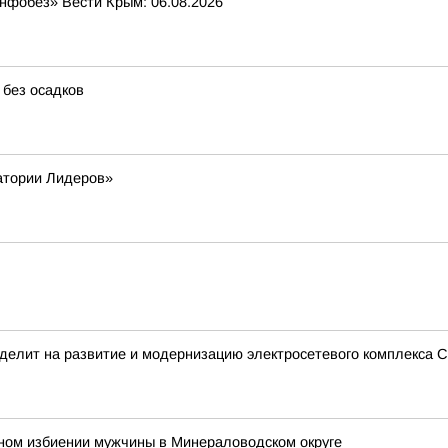
Инфобез» Вести Крым: 06.08.2026
 без осадков
атории Лидеров»
делит на развитие и модернизацию электросетевого комплекса С
ьном избиении мужчины в Минераловодском округе