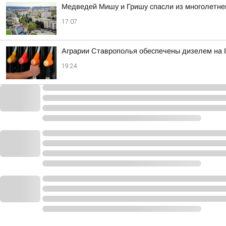
Медведей Мишу и Гришу спасли из многолетнег
17:07
Аграрии Ставрополья обеспечены дизелем на 
19:24