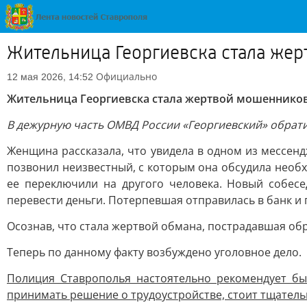
Жительница Георгиевска стала жер
Официально
12 мая 2026, 14:52
Жительница Георгиевска стала жертвой мошенников,
В дежурную часть ОМВД России «Георгиевский» обрат
Женщина рассказала, что увидела в одном из мессен
позвонил неизвестный, с которым она обсудила необх
ее переключили на другого человека. Новый собес
перевести деньги. Потерпевшая отправилась в банк и
Осознав, что стала жертвой обмана, пострадавшая об
Теперь по данному факту возбуждено уголовное дело.
Полиция Ставрополья настоятельно рекомендует б
принимать решение о трудоустройстве, стоит тщател