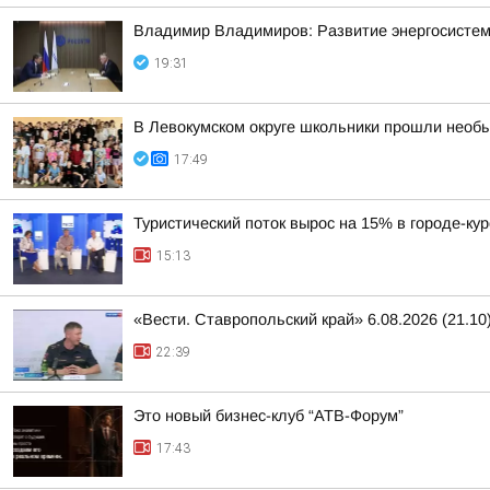
Владимир Владимиров: Развитие энергосисте
19:31
В Левокумском округе школьники прошли необ
17:49
Туристический поток вырос на 15% в городе-ку
15:13
«Вести. Ставропольский край» 6.08.2026 (21.10
22:39
Это новый бизнес-клуб “АТВ-Форум”
17:43