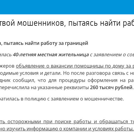
твой мошенников, пытаясь найти раб
 пытаясь найти работу за границей
илась
40-летняя местная жительница
с заявлением о с
джеров
объявление о вакансии помощницы по дому за
одимые условия и детали. Но после разговора связь с н
едник сообщил, что для процедуры оформления на р
 перечислила на указанные реквизиты
260 тысяч рублей
ратилась в полицию с заявлением о мошенничестве.
ыть осторожными при поиске работы и обращаться то
ьно изучить информацию о компании и условиях работы.