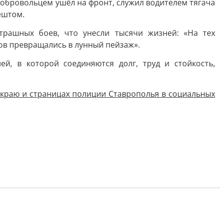
 добровольцем ушёл на фронт, служил водителем тягача
ештом.
трашных боев, что унесли тысячи жизней: «На тех
тов превращались в лунный пейзаж».
, в которой соединяются долг, труд и стойкость,
 краю и страницах полиции Ставрополья в социальных