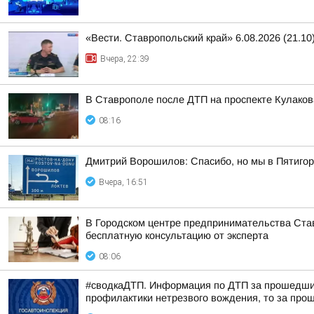
«Вести. Ставропольский край» 6.08.2026 (21.10
Вчера, 22:39
В Ставрополе после ДТП на проспекте Кулаков
08:16
Дмитрий Ворошилов: Спасибо, но мы в Пятигор
Вчера, 16:51
В Городском центре предпринимательства Став
бесплатную консультацию от эксперта
08:06
#сводкаДТП. Информация по ДТП за прошедшие с
профилактики нетрезвого вождения, то за прош