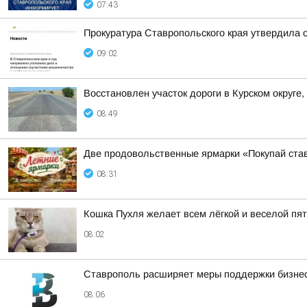
07:43
Прокуратура Ставропольского края утвердила 
09:02
Восстановлен участок дороги в Курском округе
08:49
Две продовольственные ярмарки «Покупай став
08:31
Кошка Пухля желает всем лёгкой и веселой пя
08:02
Ставрополь расширяет меры поддержки бизне
08:06