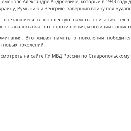
 Семёнове Александре Андреевиче, который в 1943 году
краину, Румынию и Венгрию, завершив войну под Будап
ет врезавшиеся в юношескую память описания тех с
 не оставалось очагов сопротивления, и позиции фашис
минания. Это живая память о поколении победителей
я новых поколений.
смотреть на сайте ГУ МВД России по Ставропольскому