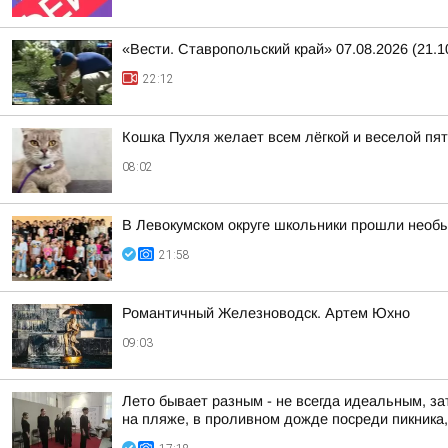
«Вести. Ставропольский край» 07.08.2026 (21.1
22:12
Кошка Пухля желает всем лёгкой и веселой пя
08:02
В Левокумском округе школьники прошли необ
21:58
Романтичный Железноводск. Артем Юхно
09:03
Лето бывает разным - не всегда идеальным, за
на пляже, в проливном дожде посреди пикника, 