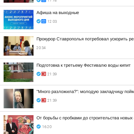
17:18
Афиша на выходные
12:03
Прокурор Ставрополья потребовал ускорить р
20:34
Подготовка к третьему Фестивалю воды кипит
21:39
"Много разложила?": молодую закладчицу пойм
21:39
От борьбы с пробками до строительства новых
16:20