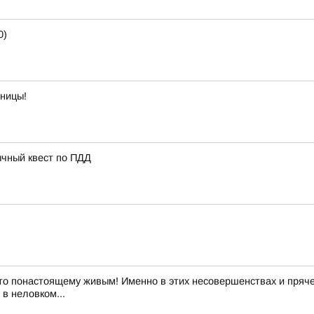
0)
тницы!
ычный квест по ПДД
то понастоящему живым! Именно в этих несовершенствах и пряче
в неловком...